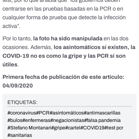
centrarse en las pruebas basadas en la PCR o en
cualquier forma de prueba que detecte la infección
activa”.
Por lo tanto,
la foto ha sido manipulada
en las dos
ocasiones. Además,
los asintomáticos sí existen, la
COVID-19 no es como la gripe y las PCR sí son
útiles
.
Primera fecha de publicación de este artículo:
04/09/2020
ETIQUETAS:
#coronavirus
#PCR
#asintomáticos
#antimascarillas
#bulos
#enfermeras
#negacionistas
#falsa pandemia
#Stefano Montanari
#gripe
#cartel
#COVID19
#test pcr
#sanitarias