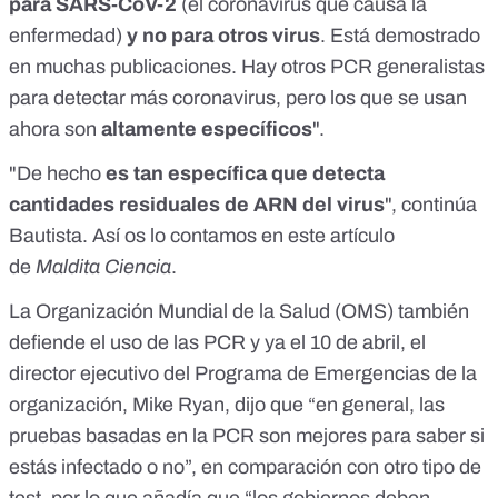
para SARS-CoV-2
(el coronavirus que causa la
enfermedad)
y no para otros virus
. Está demostrado
en muchas publicaciones. Hay otros PCR generalistas
para detectar más coronavirus, pero los que se usan
ahora son
altamente específicos
".
"De hecho
es tan específica que detecta
cantidades residuales de ARN del virus
", continúa
Bautista. Así os lo contamos
en este artículo
de
Maldita Ciencia
.
La Organización Mundial de la Salud (OMS) también
defiende el uso de las PCR y ya el 10 de abril, el
director ejecutivo del Programa de Emergencias de la
organización,
Mike Ryan, dijo
que “en general, las
pruebas basadas en la PCR son mejores para saber si
estás infectado o no”, en comparación con otro tipo de
test, por lo que añadía que “los gobiernos deben