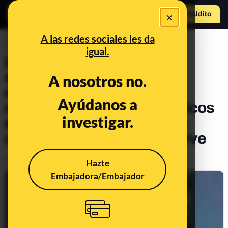
×
Hazte Maldit
o
Abrir menú
A las redes sociales les da
DESINFO
igual.
La foto manipulada de dos
sanitarias utilizada para
A nosotros no.
desinformar sobre el
Ayúdanos a
coronavirus: los asintomáticos
investigar.
existen, la COVID-19 no es
como la gripe y la PCR sí sirve
Publicado el
Sep 4, 2020, 8:03:00 AM
Hazte
Actualizado el
Mar 4, 2021, 7:55:00 PM
Embajadora/Embajador