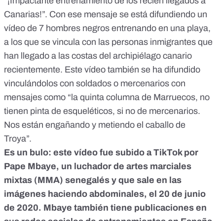
“¡Impactante entrenamiento de los recién llegados a
enelpaisvasco/status/1332733705291522048?
s=04&amp;fbclid=IwAR3HA55PEJSSs2TCi98xohGPlXDqS
Canarias!”. Con ese mensaje se está difundiendo un
3NUaX9yAgptq5AGWlc_3jbdsCQPt1s</a><br><br></div>
vídeo de 7 hombres negros entrenando en una playa,
a los que se vincula con las personas inmigrantes que
han llegado a las costas del archipiélago canario
recientemente. Este vídeo también se ha difundido
vinculándolos con soldados o mercenarios con
mensajes como “la quinta columna de Marruecos, no
tienen pinta de esqueléticos, si no de mercenarios.
Nos están engañando y metiendo el caballo de
Troya”.
Es un bulo: este vídeo fue subido a TikTok por
Pape Mbaye, un luchador de artes marciales
mixtas (MMA) senegalés y que sale en las
imágenes haciendo abdominales, el 20 de junio
de 2020. Mbaye también tiene publicaciones en