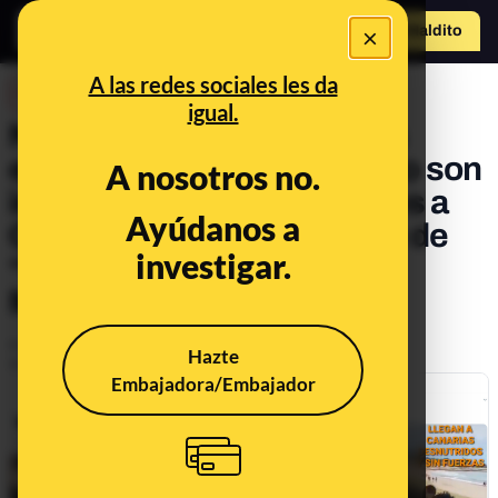
×
Hazte Maldit
o
Abrir menú
A las redes sociales les da
DESINFO
igual.
No, estos hombres negros
entrenando en una playa no son
A nosotros no.
inmigrantes recién llegados a
Ayúdanos a
Canarias que forman parte de
investigar.
“la quinta columna de
Marruecos”
Publicado el
Dec 24, 2020, 8:03:00 AM
Hazte
Actualizado el
Jan 14, 2021, 1:15:00 PM
Embajadora/Embajador