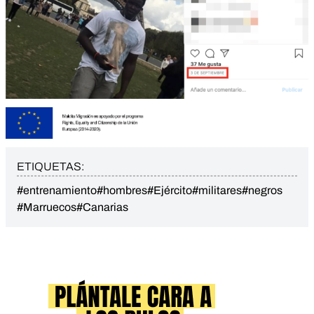
ETIQUETAS:
#entrenamiento
#hombres
#Ejército
#militares
#negros
#Marruecos
#Canarias