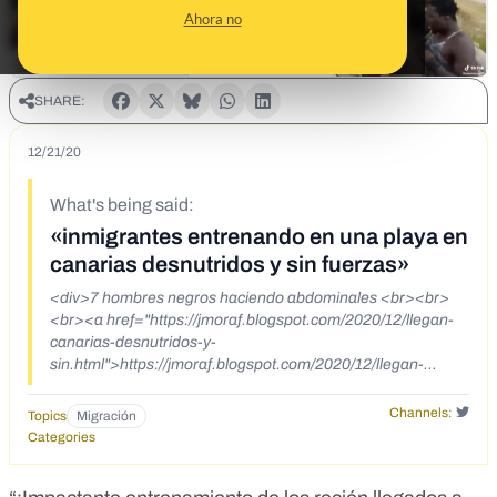
Ahora no
SHARE:
12/21/20
What's being said:
«inmigrantes entrenando en una playa en
canarias desnutridos y sin fuerzas»
<div>7 hombres negros haciendo abdominales <br><br>
<br><a href="https://jmoraf.blogspot.com/2020/12/llegan-
canarias-desnutridos-y-
sin.html">https://jmoraf.blogspot.com/2020/12/llegan-
canarias-desnutridos-y-sin.html</a><br><a
href="https://twitter.com/enelpaisvasco/status/1332733705
Channels:
Topics
Migración
291522048?
Categories
s=04&amp;fbclid=IwAR3HA55PEJSSs2TCi98xohGPlXDqS
3NUaX9yAgptq5AGWlc_3jbdsCQPt1s">https://twitter.com/