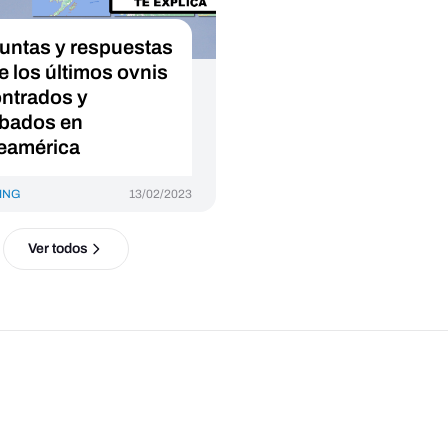
untas y respuestas
e los últimos ovnis
ntrados y
ibados en
eamérica
ING
13/02/2023
Ver todos