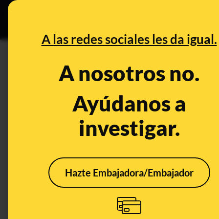
Grupos Ceuta
•
DESINFO
PREB
A las redes sociales les da igual.
militares
A nosotros no.
Desinfo
Ayúdanos a
investigar.
VERDADERO
CONT
Hazte Embajadora/Embajador
Sí, el Ejército de Tierra
Qué 
patrulla la isla de Gran
agre