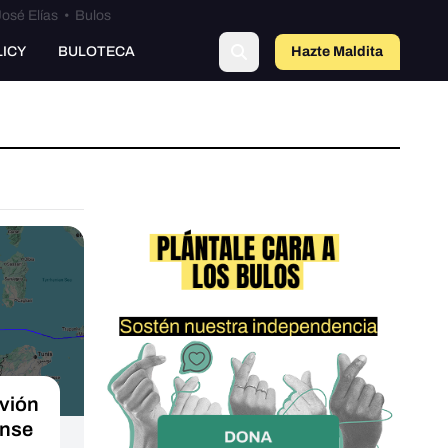
osé Elías
•
Bulos
LICY
BULOTECA
Hazte Maldit
a
vión
ense