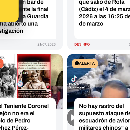
tares en un bar de
que salió de Rota
ra durante la final
(Cádiz) el 4 de mar
Mundial: la Guardia
2026 a las 16:25 de
 ha abierto una
de marzo
stigación
21/07/2026
DESINFO
O
ALERTA
el Teniente Coronel
No hay rastro del
ejón no era el
supuesto ataque d
lo de Pedro
escuadrón de avio
hez Pérez-
militares chinos” a