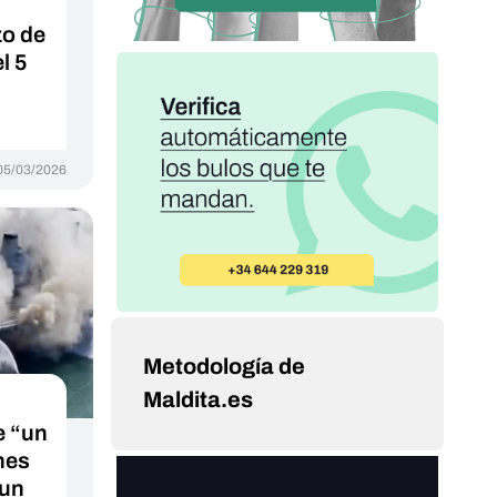
zo de
l 5
05/03/2026
Metodología de
Maldita.es
e “un
nes
 un