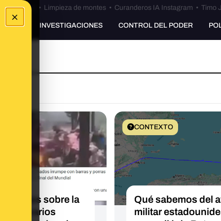
Bulos Ceuta
•
Limpieza de montes
•
Curanderos IA Instagram
•
Timo J
×
UNKING
INVESTIGACIONES
CONTROL DEL PODER
PO
EXTO
CONTEXTO
sabemos sobre la
Qué sabemos del a
sión a varios
militar estadounid