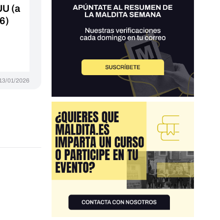
UU (a
6)
13/01/2026