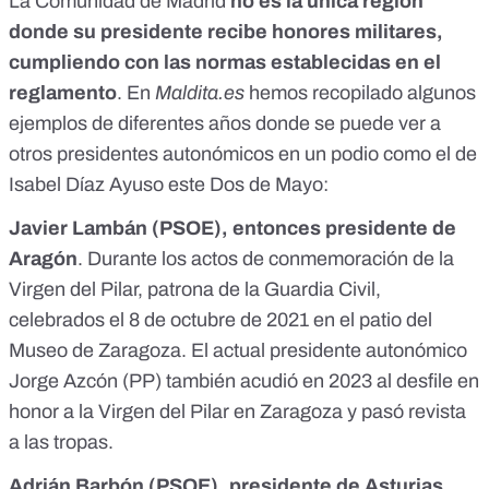
La Comunidad de Madrid
no es la única región
donde su presidente recibe honores militares,
cumpliendo con las normas establecidas en el
reglamento
. En
Maldita.es
hemos recopilado algunos
ejemplos de diferentes años donde se puede ver a
otros presidentes autonómicos en un podio como el de
Isabel Díaz Ayuso este Dos de Mayo:
Javier Lambán (PSOE), entonces presidente de
Aragón
. Durante los actos de conmemoración de la
Virgen del Pilar,
patrona de la Guardia Civil
,
celebrados el 8 de octubre de 2021 en el patio del
Museo de Zaragoza. El actual presidente autonómico
Jorge
Azcón (PP) también acudió en 2023 al desfile en
honor a la Virgen del Pilar
en Zaragoza y pasó revista
a las tropas.
Adrián Barbón (PSOE), presidente de Asturias
.