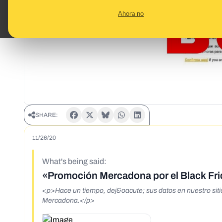
Ahora no
SHARE:
11/26/20
What's being said:
«Promoción Mercadona por el Black Fr
<p>Hace un tiempo, dej&oacute; sus datos en nuestro siti
Mercadona.</p>