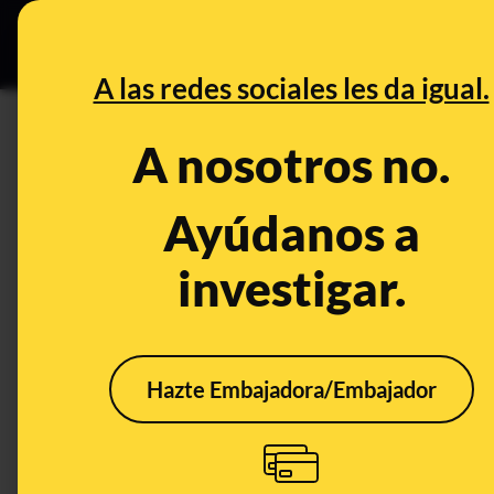
Especial C
DESINFO
PREB
A las redes sociales les da igual.
DESINFO
A nosotros no.
Cuidado con este supuesto c
'recompensas' gratis por el Bl
Ayúdanos a
investigar.
Timo
Publicado el
Nov 26, 20
Hazte Embajadora/Embajador