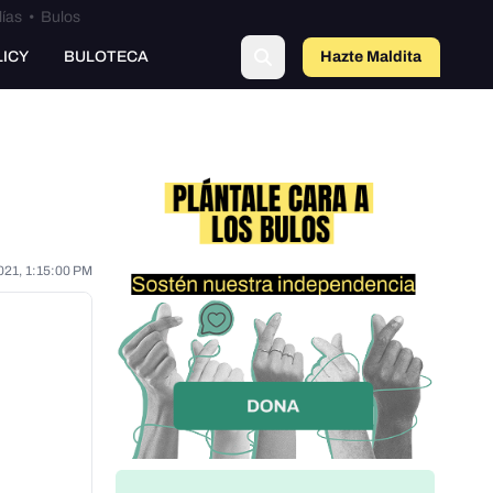
lías
•
Bulos
o
LICY
BULOTECA
Hazte Maldit
a
021, 1:15:00 PM