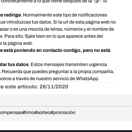
a, concretamente a lo que viene después de la "@". Si
te redirige
. Normalmente este tipo de notificaciones
que introduzcas tus datos. Si la url de esta página web no
pasar o es una mezcla de letras, números y el nombre de
 Para ello, fíjate bien en lo que aparece antes del
de la página web.
e está poniendo en contacto contigo, pero no está
dar tus datos
. Estos mensajes transmiten urgencia
r. Recuerda que puedes preguntar a la propia compañía,
nosotros a través de nuestro servicio de WhatsApp.
e este artículo: 26/11/2020
compensas
#timo
#sorteo
#promoción