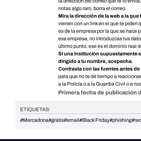
la dirección del correo que te lo enví
notas algo raro, borra el correo.
Mira la dirección de la web a la que 
vienen con un link en el que te piden 
es de la empresa por la que se hace 
esa empresa, no introduzcas tus datos.
último punto, ese es el dominio real 
Si una institución supuestamente s
dirigido a tu nombre, sospecha
.
Contrasta con las fuentes antes de 
para que no te dé tiempo a reacciona
a la Policía o a la Guardia Civil o a 
Primera fecha de publicación d
ETIQUETAS:
#Mercadona
#gratis
#email
#Black Friday
#phishing
#re