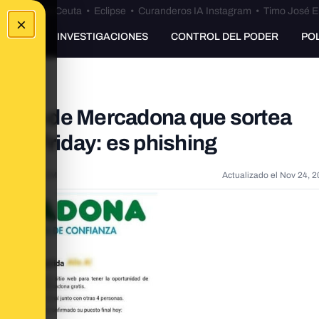
euta
•
Bulos Ceuta
•
Eclipse
•
Curanderos IA Instagram
•
Timo José E
×
UNKING
INVESTIGACIONES
CONTROL DEL PODER
PO
orreo de Mercadona que sortea
ack Friday: es phishing
20, 9:02:51 AM
Actualizado el
Nov 24, 2