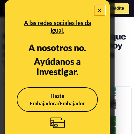
×
Hazte Maldit
o
Abrir menú
A las redes sociales les da
DESINFO
igual.
No, este mensaje que dice que
puedes "recibir alimentos hoy
A nosotros no.
mismo" no es de Cáritas: es
Ayúdanos a
'phishing'
investigar.
Timo
Publicado el
Nov 12, 2020, 4:57:14 PM
Hazte
Embajadora/Embajador