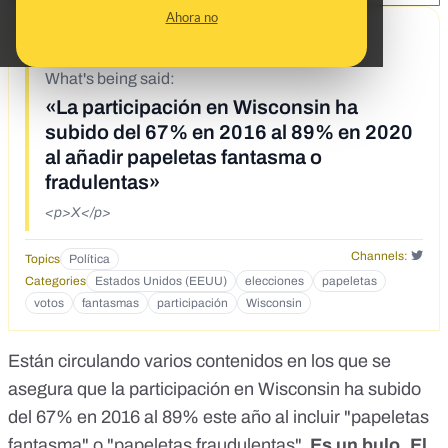
Ahora no
11/6/20
What's being said:
«La participación en Wisconsin ha
subido del 67% en 2016 al 89% en 2020
al añadir papeletas fantasma o
fradulentas»
<p>X</p>
Channels:
Topics
Política
Categories
Estados Unidos (EEUU)
elecciones
papeletas
votos
fantasmas
participación
Wisconsin
Están circulando varios contenidos en los que se
asegura que la participación en Wisconsin ha subido
del 67% en 2016 al 89% este año al incluir "papeletas
fantasma" o "papeletas fraudulentas".
Es un bulo. El