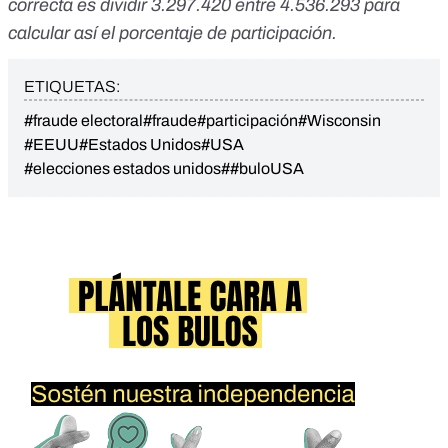
correcta es dividir 3.297.420 entre 4.536.293 para
calcular así el porcentaje de participación.
ETIQUETAS:
#fraude electoral
#fraude
#participación
#Wisconsin
#EEUU
#Estados Unidos
#USA
#elecciones estados unidos
##buloUSA