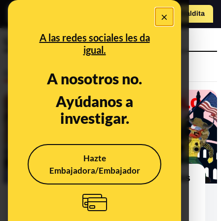
×
Hazte Maldit
o
Abrir menú
A las redes sociales les da
USA
igual.
Desinfo
A nosotros no.
Ayúdanos a
investigar.
Hazte
Embajadora/Embajador
77 bulos, desinformaciones y teorías
de la conspiración sobre las
elecciones en EE.UU. y el
nombramiento de Biden como