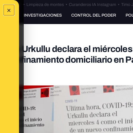
Bulos Ceuta
•
Limpieza de montes
•
Curanderos IA Instagram
•
Timo J
×
UNKING
INVESTIGACIONES
CONTROL DEL PODER
PO
o que Urkullu declara el miércoles
n confinamiento domiciliario en P