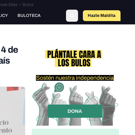
osé Elías
•
Bulos
o
LICY
BULOTECA
Hazte Maldit
a
 4 de
aís