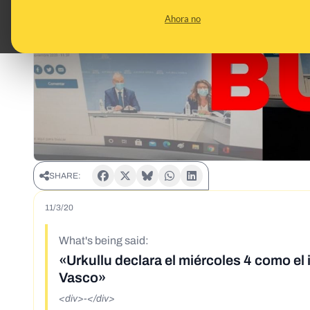
Ahora no
SHARE:
11/3/20
What's being said:
«Urkullu declara el miércoles 4 como el
Vasco»
<div>-</div>