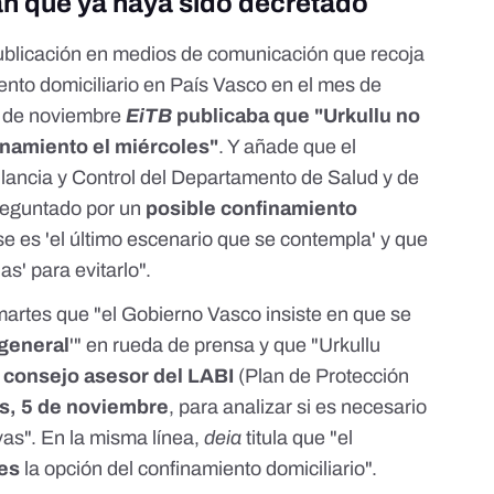
an que ya haya sido decretado
blicación en medios de comunicación que recoja
ento domiciliario en País Vasco en el mes de
2 de noviembre
EiTB
publicaba que "Urkullu no
inamiento el miércoles"
. Y añade que el
lancia y Control del Departamento de Salud y de
preguntado por un
posible confinamiento
ese es
'el último escenario que se contempla
' y que
as' para evitarlo".
artes que "el Gobierno Vasco insiste en que se
 general
'" en rueda de prensa y que "Urkullu
l
consejo asesor del LABI
(Plan de Protección
s, 5 de noviembre
, para analizar si es necesario
vas". En la misma línea,
deia
titula que "el
ves
la opción del confinamiento domiciliario".