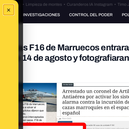
Bulos Ceuta
•
Limpieza de montes
•
Curanderos IA Instagram
•
Timo J
×
UNKING
INVESTIGACIONES
CONTROL DEL PODER
PO
s cazas F16 de Marruecos entrara
asado 14 de agosto y fotografiaran