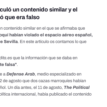
uló un contenido similar y el
ró que era falso
un
contenido
similar en el que se afirmaba que
roquí habían violado el espacio aéreo español,
e Sevilla
. En
este artículo
os contamos lo que
dita.es
que la información que se daba en
te falsa"
.
te a
Defense Arab
, medio especializado en
12 de agosto
que dos cazas marroquíes habían
ol. Un día antes, el 11 de agosto,
The Political
lítica internacional, había publicado el contenido