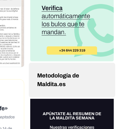
Metodología de
Maldita.es
fe»
ceptados
,
o 14 de