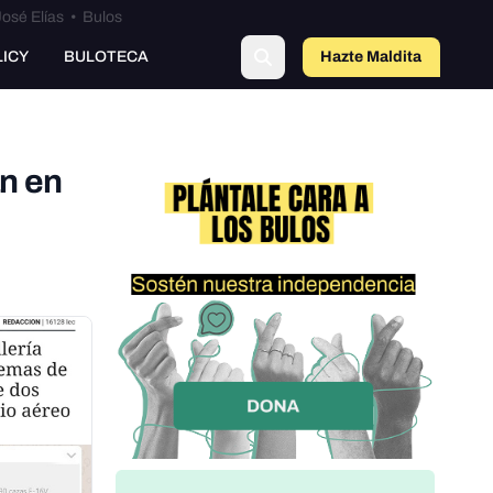
osé Elías
•
Bulos
LICY
BULOTECA
Hazte Maldit
o
n en