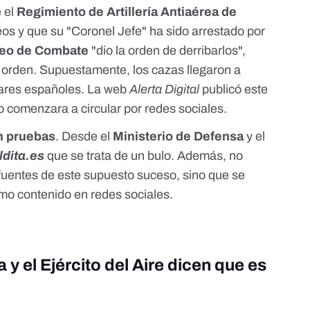
anipulador y psicopata, sino para la tremenda cantidad de espa&ntilde;o
e el
Regimiento de Artillería Antiaérea de
acute;pulos lleno de ansias por el poder y por creerse sin ning&uacute
reos y que su "Coronel Jefe" ha sido arrestado por
os les enga&ntilde;aron, y despu&eacute;s de ver como les enga&ntilde
a las calles pero si salen cuando se lo ordenan sus redes clientelares y 
eo
de Combate
"dio la orden de derribarlos",
 la mierda en la que estais por G&amp;&quot;%/&middot;%/(%S.<br /> <b
 orden. Supuestamente, los cazas llegaron a
MARRUECOS MAS DE 280 MILLONES EN AYUDAS MARRUECOS SE 
itares españoles. La web
Alerta Digital
publicó este
logia/marruecos-podria-recibir-cazas-combate-f-16v-8081867</a></p>
o comenzara a circular por redes sociales.
ejercito-marroqui-violan-el-espacio-aereo-espanol/</p> <p><a
osts/3594717653879840">https://www.facebook.com/antonio.carrillo.988
n pruebas
. Desde el
Ministerio de Defensa
y el
ldita.es
que se trata de un bulo. Además, no
371568306198531&amp;id=313416285347097">https://m.facebook.com/st
97</a></p>
fuentes de este supuesto suceso, sino que se
mo contenido en redes sociales.
 y el Ejército del Aire dicen que es