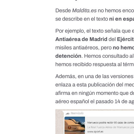
Desde
Maldita.es
no hemos encon
se describe en el texto
ni en espa
Por ejemplo, el texto señala que 
Antiaérea de Madrid
del
Ejérci
misiles antiaéreos, pero
no hemo
detención
. Hemos consultado al 
hemos recibido respuesta al térmi
Además, en una de las versione
enlaza a
esta publicación
del med
afirma en ningún momento que do
aéreo español el pasado 14 de a