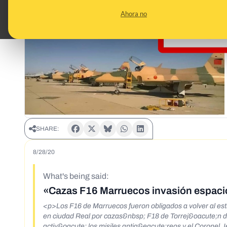
Ahora no
SHARE:
8/28/20
What's being said:
«Cazas F16 Marruecos invasión espacio
<p>Los F16 de Marruecos fueron obligados a volver al est
en ciudad Real por cazas&nbsp; F18 de Torrej&oacute;n de
activ&oacute; los misiles antia&eacute;reos y el Coronel 