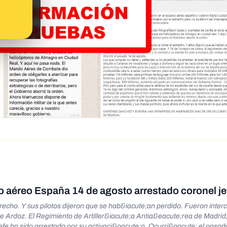
 aéreo España 14 de agosto arrestado coronel je
recho. Y sus pilotos dijeron que se hab&iacute;an perdido. Fueron inter
 Ardoz. El Regimiento de Artiller&iacute;a Antia&eacute;rea de Madrid
Jefe ha sido arrestado por su activaci&oacute;n. Ocurri&oacute; el pasad