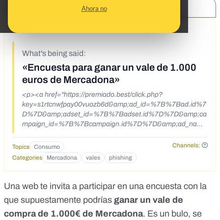
SHARE:
Ahora no
6/25/20
What's being said:
«Encuesta para ganar un vale de 1.000
euros de Mercadona»
<p><a href="https://premiado.best/click.php?
key=s1rtcnwfpay00vuozb6d&amp;ad_id=%7B%7Bad.id%7
D%7D&amp;adset_id=%7B%7Badset.id%7D%7D&amp;ca
mpaign_id=%7B%7Bcampaign.id%7D%7D&amp;ad_name
=%7B%7Bad.name%7D%7D&amp;adset_name=%7B%7
Badset.name%7D%7D&amp;campaign_name=%7B%7Bc
Channels:
Topics
Consumo
ampaign.name%7D%7D&amp;fbclid=IwAR3u-
Categories
Mercadona
vales
phishing
Q0hYLDXY8_tyv8QhC5TKJ1Gv-
rEoOUx0yye2OczrBgpOw1WORFBTYQ"
target="_blank">https://premiado.best/click.php?
Una web te invita a participar en una encuesta con la
key=s1rtcnwfpay00vuozb6d&amp;ad_id=
que supuestamente podrías
ganar un vale de
{{ad.id}}&amp;adset_id={{adset.id}}&amp;campaign_id=
compra de 1.000€ de
{{campaign.id}}&amp;ad_name=
Mercadona
. Es un bulo, se