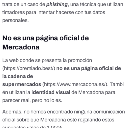
{{ad.name}}&amp;adset_name=
trata de un caso de
phishing
, una técnica que utilizan
{{adset.name}}&amp;campaign_name=
timadores para intentar hacerse con tus datos
{{campaign.name}}&amp;fbclid=IwAR3u-
Q0hYLDXY8_tyv8QhC5TKJ1Gv-
personales.
rEoOUx0yye2OczrBgpOw1WORFBTYQ</a></p>
No es una página oficial de
Mercadona
La web donde se presenta la promoción
(https://premiado.best/)
no es una página oficial de
la cadena de
supermercados
(
https://www.mercadona.es/
). Tambi
én utilizan la
identidad visual
de Mercadona para
parecer real, pero no lo es.
Además, no hemos encontrado ninguna comunicación
oficial sobre que Mercadona esté regalando estos
supuestos vales de 1.000€.