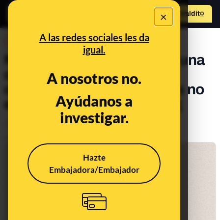
×
Hazte Maldit
o
Abrir menú
A las redes sociales les da
DESINFO
igual.
No, esta oferta para recibir una
caja de alimentos por la
A nosotros no.
cuarentena del coronavirus no
Ayúdanos a
es de Amazon: es phishing
investigar.
Timo
Publicado el
Jun 1, 2020, 7:11:00 PM
Hazte
Embajadora/Embajador