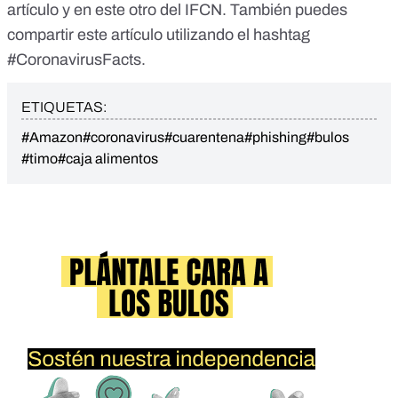
artículo
y
en este otro
del IFCN. También puedes
compartir este artículo utilizando el hashtag
#CoronavirusFacts.
ETIQUETAS:
#Amazon
#coronavirus
#cuarentena
#phishing
#bulos
#timo
#caja alimentos