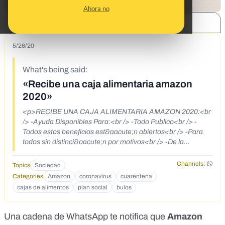
Ahora no
SHARE:
5/26/20
What's being said:
«Recibe una caja alimentaria amazon
2020»
<p>RECIBE UNA CAJA ALIMENTARIA AMAZON 2020:<br
/> -Ayuda Disponibles Para:<br /> -Todo Publico<br /> -
Todos estos beneficios est&aacute;n abiertos<br /> -Para
todos sin distinci&oacute;n por motivos<br /> -De la
cuarentena por coronavirus<br /> -Deben solicitar su
Ayuda<br /> -Ahora en este mismo Instante</p>
Channels:
Topics
Sociedad
<p>AYUDA AMAZON DE:<br /> &nbsp;US$877,30
Categories
Amazon
coronavirus
cuarentena
m&aacute;s (BONO).</p> <p>AYUDA PLAN SOCIAL
cajas de alimentos
plan social
bulos
DISPONIBLES EN:<br /> https://oficayuda.club/recursos-
de-alimentos-en-cajas/</p> <p>Clic en el link encima para
enviar su solicitud y preparar su caja de alimentos</p>
Una cadena de WhatsApp te notifica que
Amazon
<p>AYUDA IMEDIATA!</p> <p>Fuente: C19 - Portal de