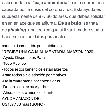
está dando una
"caja alimentaria"
por la cuarentena
not&iacute;cias de Tarjetas Amazon 2020</p>
causada por la crisis del coronavirus. Esta ayuda es
supuestamente de 877,30 dólares, que debes solicitar
en un enlace que se adjunta.
Es un bulo
, se trata
de
phishing
, una técnica que utilizan timadores para
hacerse con tus datos personales.
cadena desmentida por maldita.es
"RECIBE UNA CAJA ALIMENTARIA AMAZON 2020:
-Ayuda Disponibles Para:
-Todo Publico
-Todos estos beneficios están abiertos
-Para todos sin distinción por motivos
-De la cuarentena por coronavirus
-Deben solicitar su Ayuda
-Ahora en este mismo Instante
AYUDA AMAZON DE:
US$877,30 más (BONO).