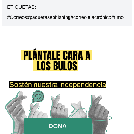
ETIQUETAS:
#Correos
#paquetes
#phishing
#correo electrónico
#timo