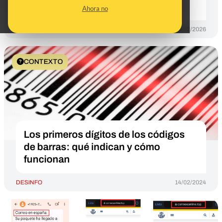
intentos": es un timo
Ahora no
DESINFO
13/02/2026
CONTEXTO
Los primeros dígitos de los códigos
de barras: qué indican y cómo
funcionan
DESINFO
14/02/2024