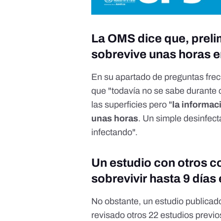
La OMS dice que, preli
sobrevive unas horas e
En su apartado de
preguntas fre
que "todavía no se sabe durante 
las ‎superficies pero "
la informac
unas horas
. Un simple desinfect
infectando". ‎
Un estudio con otros 
sobrevivir hasta 9 día
No obstante,
un estudio
publicado
revisado otros 22 estudios previo