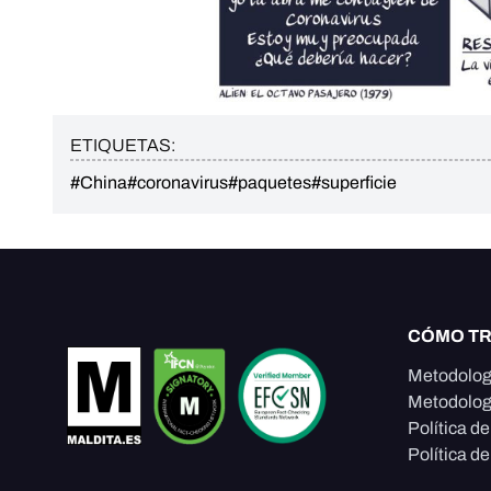
ETIQUETAS:
#China
#coronavirus
#paquetes
#superficie
CÓMO T
Metodolog
Metodolog
Política d
Política de