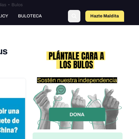
lías
•
Bulos
o
LICY
BULOTECA
Hazte Maldit
a
us