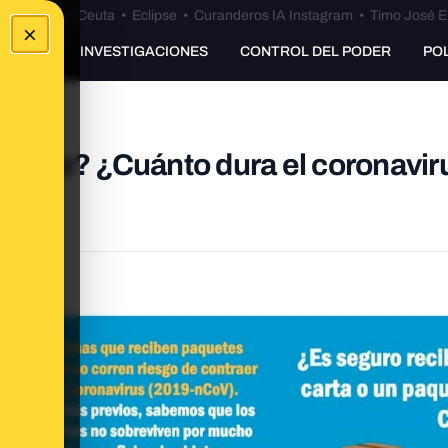
euta
•
Bulos Ceuta
•
Eclipse
•
Curanderos IA Instagram
•
Timo José E
×
UNKING
INVESTIGACIONES
CONTROL DEL PODER
PO
aquete? ¿Cuánto dura el coronavir