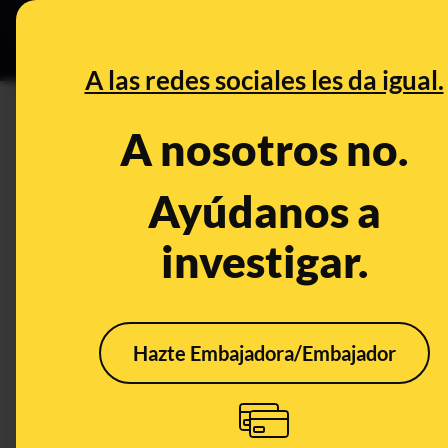
Especial C
DESINFO
PREB
A las redes sociales les da igual.
PREBUNKING
A nosotros no.
¿Puede vivir un virus en un p
vivo en un objeto?
Ayúdanos a
investigar.
Publicado el
Feb 27, 2020, 1:13:00 PM
Hazte Embajadora/Embajador