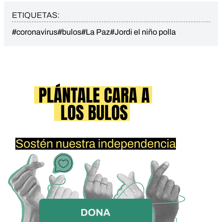
ETIQUETAS:
#coronavirus
#bulos
#La Paz
#Jordi el niño polla