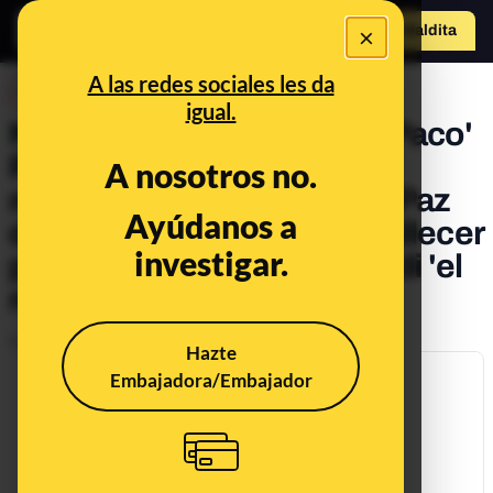
×
Hazte Maldit
a
Abrir menú
A las redes sociales les da
DESINFO
igual.
No, este no es Francisco 'Paco'
Pérez, ni Francisco Pérez,
A nosotros no.
medico del Hospital de La Paz
Ayúdanos a
de Madrid, que acaba de fallecer
investigar.
por el coronavirus": es Jordi 'el
niño polla'
Publicado el
Apr 8, 2020, 2:08:00 PM
Hazte
Embajadora/Embajador