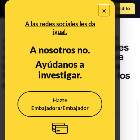
×
Hazte Maldit
o
Abrir menú
A las redes sociales les da
DESINFO
igual.
¿Ayudas a inmigrantes? Un
rastreo de las ayudas sociales
A nosotros no.
desmonta el discurso de que
Ayúdanos a
los inmigrantes "tienen más
investigar.
facilidades de acceso" que los
españoles
Publicado el
Nov 16, 2019, 11:30:00 AM
Hazte
Embajadora/Embajador