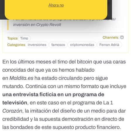
Corazón a presentar su inversión en
Ahora no
Crypto Revolt»
Ferran Adrià ha ido al programa Corazón a presentar su
inversión en Crypto Revolt
Channels:
Topics
Timo
Categories
inversiones
famosos
criptomonedas
Ferran Adrià
En los últimos meses el timo del bitcoin que
usa caras
conocidas
del que ya os hemos hablado
en
Maldita.es
ha estado circulando pero sigue
mutando. Continúa con un mismo formato que incluye
una entrevista ficticia en un programa de
televisión
, en este caso en el programa de La 1
Corazón
, la imitación del diseño de un medio para dar
credibilidad y la supuesta demostración en directo de
las bondades de este supuesto producto financiero.