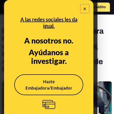
×
Hazte Maldit
o
Abrir menú
A las redes sociales les da
DESINFO
igual.
Bulos que ha usado VOX para
hablar de inmigración:
A nosotros no.
manadas, ayudas al alquiler,
Ayúdanos a
Menores Extranjeros no
investigar.
Acompañados y 'paguitas' de
664 euros
Publicado el
Nov 8, 2019, 6:53:02 PM
Hazte
Embajadora/Embajador