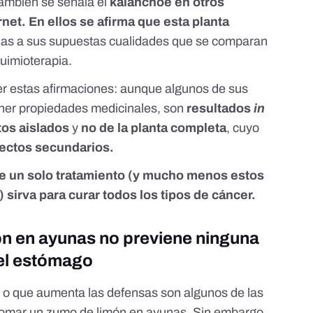
ambién se señala el
kalanchoe en otros
net. En ellos se afirma que esta planta
ias a sus supuestas cualidades que se comparan
quimioterapia.
er estas afirmaciones: aunque algunos de sus
er propiedades medicinales, son
resultados
in
os aislados
y
no de la planta completa
, cuyo
fectos secundarios.
e un solo tratamiento (y mucho menos estos
 sirva para curar todos
los tipos de cáncer.
ón en ayunas no previene ninguna
 el estómago
a o que aumenta las defensas son algunos de las
 tomar un zumo de limón en ayunas. Sin embargo,