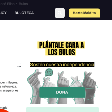
osé Elías
•
Bulos
LICY
BULOTECA
Hazte Maldit
o