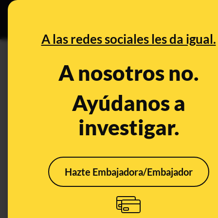
Grupos Ceuta
•
DESINFO
PREB
A las redes sociales les da igual.
DESINFO
A nosotros no.
11 bulos que te van a intentar 
Alimentación
Ayúdanos a
investigar.
Publicado el
Oct 16, 2019, 7:00:10 AM
Hazte Embajadora/Embajador