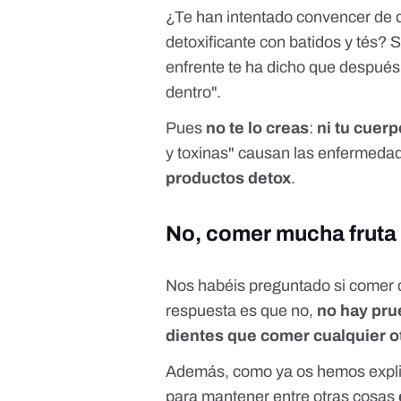
¿Te han intentado convencer de q
detoxificante con batidos y tés? 
enfrente te ha dicho que después 
dentro".
Pues
no te lo creas
:
ni tu cuer
y toxinas" causan las enfermeda
productos detox
.
No, comer mucha fruta 
Nos habéis preguntado si comer d
respuesta es que no,
no hay pru
dientes que comer cualquier o
Además,
como ya os hemos expl
para mantener entre otras cosas