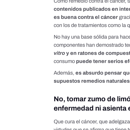
Como remedio contra el cáncer, t
contenidos publicados en inter
es
buena contra el cáncer
grac
con los de tratamientos como la 
No hay una base sólida para hac
componentes han demostrado ten
vitro
y en ratones de compuest
consumo
puede tener serios e
Además,
es absurdo pensar qu
supuestos remedios naturales)
No, tomar zumo de lim
enfermedad ni asienta
Que cura el cáncer, que adelgaz
virtudes que se afirma que tiene