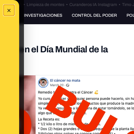
Bulos Ceuta
•
Limpieza de montes
•
Curanderos IA Instagram
•
Timo J
×
UNKING
INVESTIGACIONES
CONTROL DEL PODER
PO
colar en el Día Mundial de la