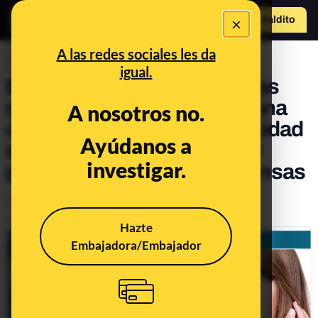
×
Hazte Maldit
o
Abrir menú
A las redes sociales les da
DESINFO
igual.
Entrevistas falsas a famosas
que buscan que compres una
A nosotros no.
crema de Auvela: es publicidad
Ayúdanos a
engañosa y puedes acabar
investigar.
pagando más de lo que piensas
Consumo
Publicado el
Jul 4, 2019, 9:09:05 AM
Hazte
Embajadora/Embajador