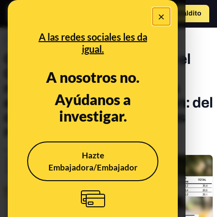
×
Hazte Maldit
o
Abrir menú
A las redes sociales les da
PREBUNKING
igual.
Qué tener en cuenta sobre el
CIS cuando leemos que la
A nosotros no.
mayor preocupación de los
Ayúdanos a
españoles es la inmigración: del
investigar.
orden de las preguntas a las
respuestas previas
Publicado el
Sep 20, 2024, 12:43:57 PM
Hazte
Embajadora/Embajador