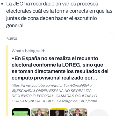
La JEC ha recordado en varios procesos
electorales cuál es la forma correcta en que las
juntas de zona deben hacer el escrutinio
general
7/25/23
What's being said:
«En España no se realiza el recuento
electoral conforme la LOREG, sino que
se toman directamente los resultados del
cómputo provisional realizado por
INDRA»
https://www.youtube.com/watch?v=AOvcahf0vko
🔴¡ESCÁNDALO!🔴EN ESPAÑA NO SE REALIZA
RECUENTO ELECTORAL. CÁMARAS OCULTAS LO
GRABAN. INDRA DECIDE. Descarga aquí el informe
pericial con las pruebas: https://yomeabstengo.com/wp-
content/u... Descarga aquí el informe pericial con las