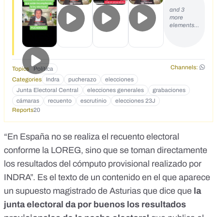
pruebas: https://yomeabstengo.com/wp-content/u...
and 3
¡Escándalo sin precedentes! En España no se realiza el
more
recuento electoral conforme la LOREG, sino que se toman
elements…
directamente los resultados del cómputo provisional
realizado por INDRA, el cual, ni tiene efectos legales válidos,
y tampoco es posible de auditar ni de comprobar que sean
correctos. De hecho, no se tiene se tiene acceso público a
Channels:
Topics
Política
las actas de los más de 23.000 colegios electoraes, ni se
suben a Internet para que todo el mundo las pueda ver y
Categories
Indra
pucherazo
elecciones
comprobar. INDRA es una empresa privada la cual recibe
Junta Electoral Central
elecciones generales
grabaciones
del Gobierno cada año 13 millones de euros de subvención
cámaras
recuento
escrutinio
elecciones 23J
para ocuparse del recuento electoral, como única empresa
Reports
20
licitante y seleccionada «a dedo».
https://www.lainformacion.com/empresa... Créditos al canal
“En España no se realiza el recuento electoral
la Reunión Secreta @LaReunionSecreta
https://www.youtube.com/watch?v=LOflftzj6kA
conforme la LOREG, sino que se toman directamente
https://youtu.be/00yR5dd7n2M
los resultados del cómputo provisional realizado por
INDRA”. Es el texto de
un contenido
en el que aparece
un supuesto magistrado de Asturias que dice que
la
junta electoral da por buenos los resultados