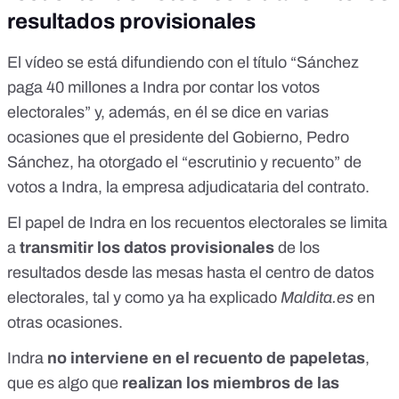
https://twitter.com/aitor13023985/status/161532853126062
resultados provisionales
4897?s=20 DEBO ESTAR HACIÉNDOME VIEJO...PERO
ME PARECE QUE ES UN PUTO ESCÁNDALO QUE EL
GOBIERNO SE HAGA CON EL CONTROL DE INDRA EN
El vídeo se está difundiendo con el título “Sánchez
2022 Y LUEGO LE ENCARGUE EL RECUENTO DE VOTOS
paga 40 millones a Indra por contar los votos
EN LAS ELECCIONES DE 2023 DE MODO
electorales” y, además, en él se dice en varias
ABSOLUTAMENTE IRREGULAR. LO EXPLICO:
https://youtu.be/6i12FVujAnw #VienePucherazo
ocasiones que el presidente del Gobierno, Pedro
Sánchez, ha otorgado el “escrutinio y recuento” de
votos a Indra, la empresa adjudicataria
del contrato
.
El papel de Indra en los recuentos electorales se limita
a
transmitir los datos provisionales
de los
resultados desde las mesas hasta el centro de datos
electorales,
tal y como ya ha explicado
Maldita.es
en
otras ocasiones
.
Indra
no interviene en el recuento de papeletas
,
que es algo que
realizan los miembros de las