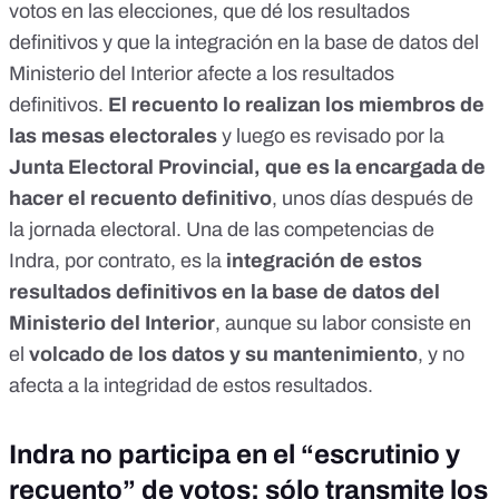
votos en las elecciones, que dé los resultados
oferta presentada en base a la disposición adicional 16.1.h)
de la Ley 9/2017, la mesa de contratación entiende que
definitivos y que la integración en la base de datos del
corresponde proponer la declaración de desierto. Yo, como
Ministerio del Interior afecte a los resultados
Secretario, certifico con el visto bueno de la Presidenta. D.
definitivos.
El recuento lo realizan los miembros de
Javier Arranz Pascual. Secretario. Firmado por ARRATIBEL
IRULEGUI IRUNE - DDNghe Arratibel Irulegui. ***6115** el
las mesas electorales
y luego es revisado por la
día 2402022 con un certificado emitido por AC 2 Sector
Junta Electoral Provincial, que es la encargada de
Público CONTRATO OTORGADO POR EL GOBIERNO A
INDRA PARA EL RECUENTO DE VOTOS EN LAS
hacer el recuento definitivo
, unos días después de
ELECCIONES DE 2023. Van a intentar amañar las
la jornada electoral. Una de las competencias de
elecciones. PAGA 40 MILLONES A INDRA POR INTEGRAR
Indra, por contrato, es la
integración de estos
LOS VOTOS Y DAR LOS RESULTADOS PROVINCIALES Y
DEFINITIVOS. https://www.youtube.com/watch?
resultados definitivos en la base de datos del
v=6i12FVujAnw
Ministerio del Interior
, aunque su labor consiste en
https://twitter.com/aitor13023985/status/161507600873805
4144?s=20 PEDRO SÁNCHEZ PAGA 40.000.000€ A
el
volcado de los datos y su mantenimiento
, y no
INDRA POR EL RECUENTO PROVISIONAL E
afecta a la integridad de estos resultados.
INTEGRACIÓN DE LOS VOTOS EN LA BASE DE DATOS
GENERAL. EN JUNIO EL GOBIERNO SE HIZO CON EL
CONTROL DE INDRA. LA DEMOCRACIA DE SÁNCHEZ ES
Indra no participa en el “escrutinio y
EL GOBIERNO CONTANDO LOS VOTOS. NUEVO VIDEO.
https://youtu.be/6i12FVujAnw
recuento” de votos: sólo transmite los