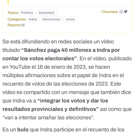
huella electrónica en la Plataforma de Contratación del
Channels:
Sector Público el día 7 de octubre de 2022 a las 05:32:01
Topics
Política
Sociedad
horas. No se han constatado fallos en el funcionamiento de
Categories
Indra
elecciones
votos
la Plataforma de Contratación del Sector Público. La mesa
Reports
18
de contratación, una vez analizada la respuesta ofrecida por
el servicio de asistencia de la Plataforma de Contratación del
Se está difundiendo en redes sociales
un vídeo
Sector Público procede a su valoración. Se acuerda. La
disposición adicional 16.1.h) de la Ley 9/2017, de 8 de
titulado
“Sánchez paga 40 millones a Indra por
noviembre, de Contratos del Sector Público, "(...) el envío
contar los votos electorales”
. En el vídeo, publicado
por medios electrónicos de las ofertas podrá hacerse en dos
en YouTube el 16 de enero de 2023, se hacen
fases, transmitiendo primero la huella electrónica de la
oferta, con cuya recepción se considerará efectuada su
múltiples afirmaciones sobre el papel de Indra en el
presentación a todos los efectos, y después la oferta
recuento de votos de
las elecciones de 2023
. Este
propiamente dicha en un plazo máximo de 24 horas. De no
efectuarse esta segunda remisión en el plazo indicado, se
vídeo es compartido con un mensaje que también dice
considerará que la oferta ha sido retirada". Al no tener
que Indra va a
“integrar los votos y dar los
constancia de presentación de la documentación en plazo
resultados provinciales y definitivos”
así como que
de 24 horas desde la presentación de la huella electrónica,
la única oferta presentada (INDRA SOLUCIONES DE LA
“van a intentar amañar las elecciones”.
INFORMACIÓN, S.L.U.), de conformidad con la
mencionada disposición adicional 16ª de la Ley 9/2017, la
Es un
bulo
que Indra participe en el recuento de los
oferta debe entenderse retirada. Al haberse retirado la única