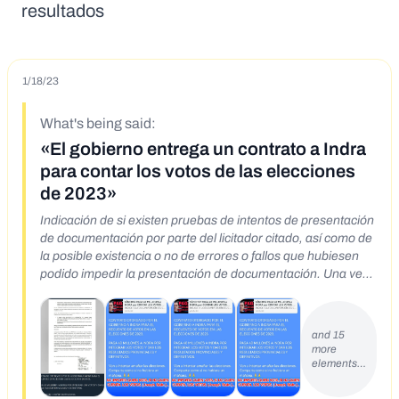
resultados
1/18/23
What's being said:
«El gobierno entrega un contrato a Indra
para contar los votos de las elecciones
de 2023»
Indicación de si existen pruebas de intentos de presentación
de documentación por parte del licitador citado, así como de
la posible existencia o no de errores o fallos que hubiesen
podido impedir la presentación de documentación. Una vez
recibida la contestación por parte del servicio de asistencia
de la Plataforma de Contratación del Sector Público de fecha
21 de octubre de 2022 ha sido transmitida a los miembros de
and 15
la mesa. La mesa de contratación da lectura a la respuesta
more
ofrecida por el servicio de asistencia de Plataforma de
elements…
Contratación del Sector Público: El licitador INDRA
SOLUCIONES DE LA INFORMACIÓN, S.L.U. presentó