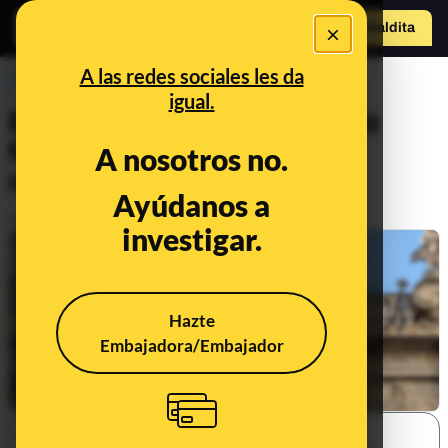
×
Hazte Maldit
a
Abrir menú
A las redes sociales les da
PREBUNKING
igual.
Elecciones 28M: cuándo se
forman los gobiernos
A nosotros no.
municipales
Ayúdanos a
Publicado el
May 29, 2023, 4:11:18 PM
investigar.
Hazte
Embajadora/Embajador
SHARE: