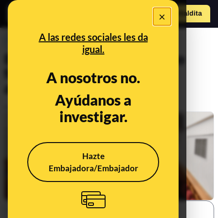
×
o
Hazte Maldit
a
Abrir menú
A las redes sociales les da
PREBUNKING
igual.
Elecciones 28M: cuándo se
forman los gobiernos
A nosotros no.
autonómicos
Ayúdanos a
Publicado el
May 29, 2023, 4:26:50 PM
investigar.
Hazte
Embajadora/Embajador
SHARE: