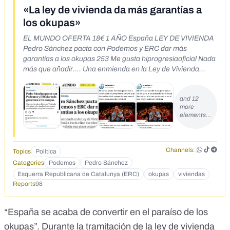
«La ley de vivienda da más garantías a
los okupas»
EL MUNDO OFERTA 18€ 1 AÑO España LEY DE VIVIENDA
Pedro Sánchez pacta con Podemos y ERC dar más
garantías a los okupas 253 Me gusta hiprogresiaoficial Nada
más que añadir.... Una enmienda en la Ley de Vivienda
dificultará a los dueños los trámites para desalojar sus pisos
ocupados V más Ver los 23 comentarios HACE UNA HORA
and 12
Do Usar la aplicación ||| K X *Tu vivienda ya no es tuya*...
more
Este jueves la nueva ley de vivienda de Sánchez será
elements…
aprobada en el Congreso con el voto del PSOE, Podemos,
ERC, MásPaís, Compromís, CUP, BNG y PDeCAT. Cuando
ésta esté en vigor, si te ocupan tu piso o si tu inquilino no te
Channels:
paga, sólo para poder INICIAR los trámites con vistas a
Topics
Política
recuperarlo, tendrás que demostrar con documentos
Categories
Podemos
Pedro Sánchez
oficiales: 1. Que el inquilino o el ocupa no es una persona sin
Esquerra Republicana de Catalunya (ERC)
okupas
viviendas
recursos. 2. Que el moroso o el ocupa no utilizan tu piso
Reports
98
para vivir. ¿Qué quiere decir esto? 《1》 Que si el inquilino
moroso o el ocupa es una persona que no trabaja, olvídate
“España se acaba de convertir en el paraíso de los
de tu casa. Así de claro. Y en el caso de que tu inquilino u
ocupa tenga una buena situación económica, como es ilegal
okupas”. Durante la tramitación de la ley de vivienda