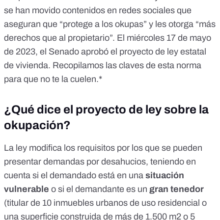
acceder a los datos de otra persona, no podrás demostrarlo.
se han movido
contenidos
en redes sociales que
Así que, dile adiós a tu piso. 《2》 Que si el ocupa o inquilino
aseguran que
“protege a los okupas”
y les otorga
“más
vive regularmente en tu casa, ésta deja de pertenecerte. Sin
más. Y en el caso de que tu piso haya sido ocupado por una
derechos que al propietario”
. El miércoles 17 de mayo
mafia para la venta de drogas, prostitución u otra actividad
de 2023,
el
Senado
aprobó el
proyecto de ley estatal
ilícita, tendrás que dejar tu trabajo y a tu familia para
apostarte 24 horas delante de tu vivienda, poniendo en
de vivienda
. Recopilamos las claves de esta norma
riesgo tu vida, con el fin de obtener las fotos que acrediten
para que no te la cuelen.*
que tu piso no está siendo empleado como vivienda. En
otras palabras. Olvídate de ella. Amigos, éste no es un
mensaje político. Es un grito de auxilio para todos los
¿Qué dice el proyecto de ley sobre la
españoles que puedan verse afectados por esta nueva ley.
Es el último aviso desesperado para cualquiera que tenga
okupación?
una vivienda pagada con el sacrificio de toda una vida. No
podemos dejar que nos arrebaten el derecho a la propiedad
La ley modifica los requisitos por los que se pueden
sobre la vivienda. ¡¡ Ésto es lo que hace esta nueva ley de
presentar demandas por desahucios, teniendo en
Sánchez !! ¿Qué será lo siguiente? ¿Tu coche? ¿Tus objetos
personales? ¿Tu cuenta de ahorros? Malos días estos,
cuenta si el demandado está en una
situación
queridos amigos. Debemos reaccionar. La Constitución nos
vulnerable
o si el demandante es un
gran tenedor
ampara. ...y recuerda... Si no difundes, gana Sánchez.
(titular de 10 inmuebles urbanos de uso residencial o
una superficie construida de más de 1.500 m2 o 5