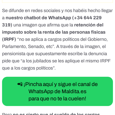
<br>Reenviarlo a vuestros amigos pensionistas.&nbsp;
</div> La retención de IRPF no se aplica a los cargos
Se difunde
en redes sociales
y nos habéis hecho llegar
políticos.
a
nuestro chatbot de WhatsApp (
+34 644 229
319
)
una imagen que afirma que la
retención del
impuesto sobre la renta de las personas físicas
(IRPF)
“no se aplica a cargos políticos del Gobierno,
Parlamento, Senado, etc”. A través de la imagen, el
pensionista que supuestamente escribe la denuncia
pide que “a los jubilados se les aplique el mismo IRPF
que a los cargos políticos”.
📲 ¡Pincha aquí y sigue el canal de
WhatsApp de Maldita.es
para que no te la cuelen!
Pero
no es cierto que al sueldo de los cargos