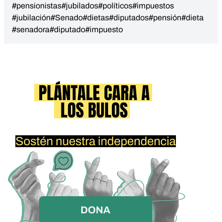
#pensionistas
#jubilados
#políticos
#impuestos
#jubilación
#Senado
#dietas
#diputados
#pensión
#dieta
#senadora
#diputado
#impuesto