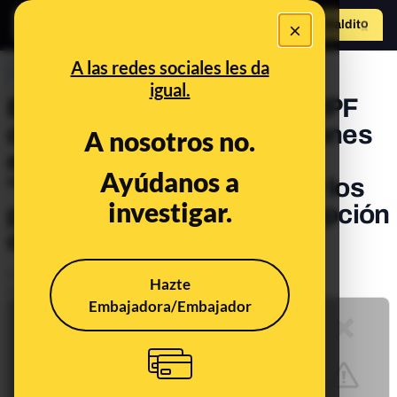
×
Hazte Maldit
o
Abrir menú
A las redes sociales les da
PREBUNKING
igual.
El mensaje viral sobre el IRPF
de los jubilados: las pensiones
A nosotros no.
están consideradas como
Ayúdanos a
"rendimiento del trabajo" y los
investigar.
políticos sí lo pagan a excepción
de algunas dietas
Publicado el
Nov 23, 2021, 1:56:48 PM
Hazte
Actualizado el
Jan 23, 2024, 10:56:00 AM
Embajadora/Embajador