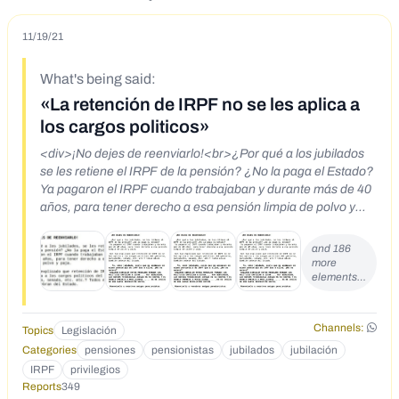
11/19/21
What's being said:
«La retención de IRPF no se les aplica a
los cargos politicos»
<div>¡No dejes de reenviarlo!<br>¿Por qué a los jubilados
se les retiene el IRPF de la pensión? ¿No la paga el Estado?
Ya pagaron el IRPF cuando trabajaban y durante más de 40
años, para tener derecho a esa pensión limpia de polvo y
paja.&nbsp;<br>Nos han explicado que retención de IRPF
no se les aplica a los cargos políticos del gobierno,
and 186
parlamento, senado, etc, etc? Todos ellos también cobran
more
elements…
del Estado.&nbsp;<br>Yo, como jubilado, exijo que me
apliquen el mismo porcentaje de IRPF que a ellos. ¿No os
parece?<br>HAGAMOS CIRCULAR ESTOS MENSAJES
Channels:
Topics
Legislación
PORQUE LOS POLÍTICOS EMPIEZAN A ESTAR... MUY
NERVIOSOS, LAS NUEVAS TECNOLOGÍAS JUEGAN EN
Categories
pensiones
pensionistas
jubilados
jubilación
SU CONTRA Y EL PUEBLO EMPIEZA A MOVILIZARSE....
IRPF
privilegios
ES EL INICIO DE UNA NUEVA REVOLUCIÓN SOCIAL.
Reports
349