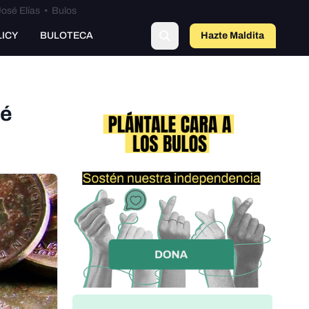
osé Elías
•
Bulos
LICY
BULOTECA
Hazte Maldit
o
ué