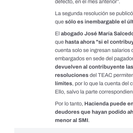
defecto, en el mes anterior”.
La
segunda resolución
se publicó
que
sólo es inembargable el ú
El
abogado José María Salced
que
hasta ahora "si el contrib
cuenta solo se ingresan salarios
embargados en sede del pagado
devuelven al contribuyente l
resoluciones
del TEAC permiten
límites
, por lo que la cuenta del
Ello, salvo la parte correspondien
Por lo tanto,
Hacienda puede emb
deudores que hayan podido ahor
menor al SMI
.