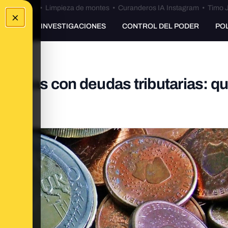
Bulos Ceuta
•
Limpieza de montes
•
Curanderos IA Instagram
•
Timo J
×
UNKING
INVESTIGACIONES
CONTROL DEL PODER
PO
rsonas con deudas tributarias: q