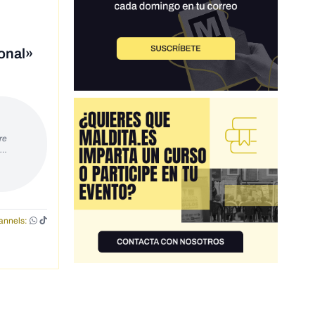
onal»
re
s…
annels: