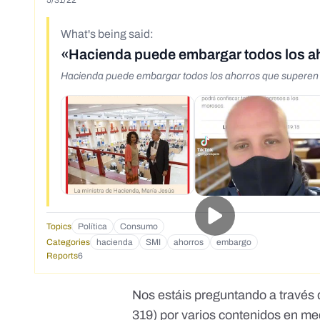
5/31/22
What's being said:
«Hacienda puede embargar todos los aho
Hacienda puede embargar todos los ahorros que superen e
Topics
Política
Consumo
Categories
hacienda
SMI
ahorros
embargo
Reports
6
Nos estáis preguntando a través 
319
) por varios contenidos
en me