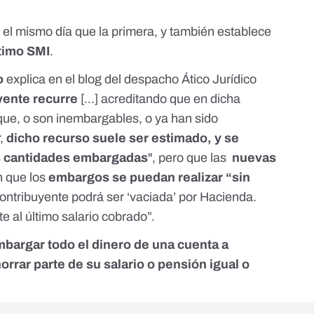
 el mismo día que la primera, y también establece
ltimo SMI
.
o
explica en el
blog del despacho Ático Jurídico
uyente recurre
[...] acreditando que en dicha
 que, o son inembargables, o ya han sido
r,
dicho recurso suele ser estimado, y se
as cantidades embargadas
", pero que
las
nuevas
 que los
embargos se puedan realizar “sin
 contribuyente podrá ser ‘vaciada’ por Hacienda.
te al último salario cobrado”.
argar todo el dinero de una cuenta a
rar parte de su salario o pensión igual o