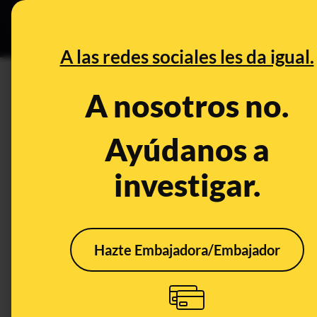
Grupos Ceuta
•
DESINFO
PREB
A las redes sociales les da igual.
PREBUNKING
A nosotros no.
Hacienda y los embargos a pe
cambia y cómo se realizan
Ayúdanos a
investigar.
Publicado el
May 30, 2022, 4:07:30 PM
Hazte Embajadora/Embajador