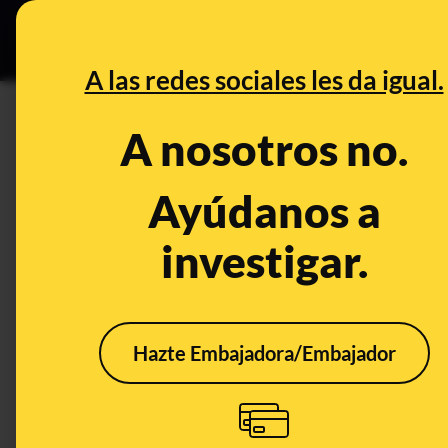
Grupos Ceuta
•
DESINFO
PREB
A las redes sociales les da igual.
PREBUNKING
A nosotros no.
¿Has recibido un SMS con un 
fiable y se ha utilizado un aco
Ayúdanos a
investigar.
Publicado el
Oct 22, 2021, 5:24:50 PM
Hazte Embajadora/Embajador