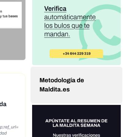
Metodología de
Maldita.es
ida
ref_url=
dad