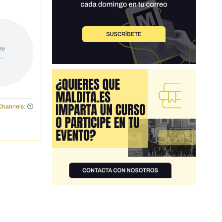
re
s…
Channels: