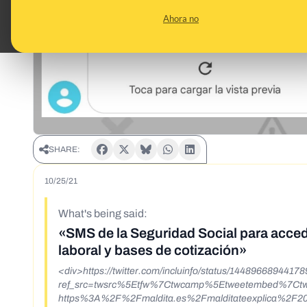
Ahora no
SHARE:
10/25/21
What's being said:
«SMS de la Seguridad Social para accede
laboral y bases de cotización»
<div>https://twitter.com/incluinfo/status/1448966894417
ref_src=twsrc%5Etfw%7Ctwcamp%5Etweetembed%7Ct
https%3A%2F%2Fmaldita.es%2Fmalditateexplica%2F202