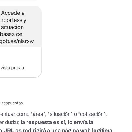
ntuar como “área”, “situación” o “cotización”,
er dudar,
la respuesta es sí, lo envía la
la URL os redirigirá a una página web legítima
.