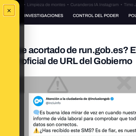
Bulos Ceuta
•
Limpieza de montes
•
Curanderos IA Instagram
•
Timo J
×
UNKING
INVESTIGACIONES
CONTROL DEL PODER
PO
enlace acortado de run.gob.es? 
rtador oficial de URL del Gobierno