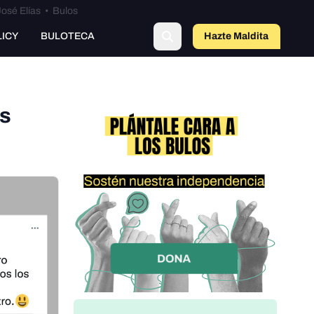
osé Elías
•
Bulos
LICY
BULOTECA
Hazte Maldit
o
Es