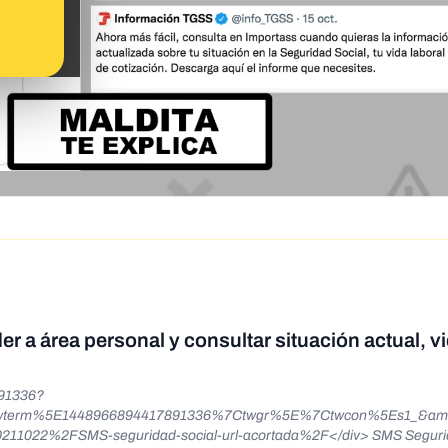
r a área personal y consultar situación actual, v
891336?
wterm%5E1448966894417891336%7Ctwgr%5E%7Ctwcon%5Es1_&amp;
11022%2FSMS-seguridad-social-url-acortada%2F</div> SMS Seguri