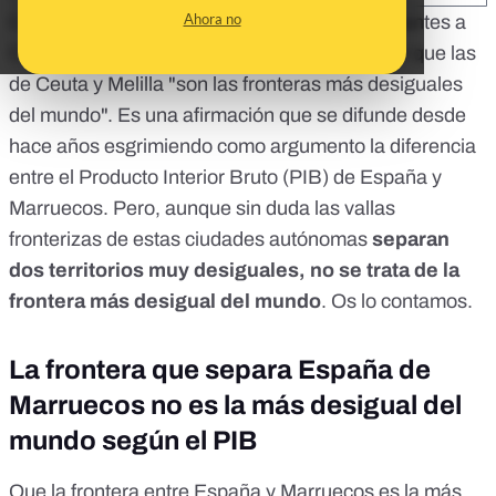
Ahora no
Coincidiendo con la llegada masiva de inmigrantes a
Ceuta el pasado 17 de mayo, vuelve a circular que las
de Ceuta y Melilla "son las fronteras más desiguales
del mundo". Es una afirmación que se difunde desde
hace años esgrimiendo como argumento la diferencia
entre el Producto Interior Bruto (PIB) de España y
Marruecos. Pero, aunque sin duda las vallas
fronterizas de estas ciudades autónomas
separan
dos territorios muy desiguales, no se trata de la
frontera más desigual del mundo
. Os lo contamos.
La frontera que separa España de
Marruecos no es la más desigual del
mundo según el PIB
Que la frontera entre España y Marruecos es la más