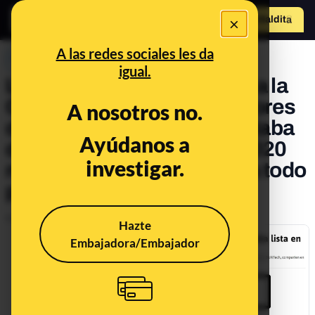
×
Hazte Maldit
o
Abrir menú
A las redes sociales les da
PREBUNKING
igual.
La vacuna de Pfizer contra a la
COVID-19: que los fundadores
A nosotros no.
de BioNTech digan que estaba
Ayúdanos a
disponible en febrero de 2020
investigar.
no quiere decir que 'estaba todo
planeado'
Publicado el
Apr 5, 2021, 10:11:01 AM
Hazte
Embajadora/Embajador