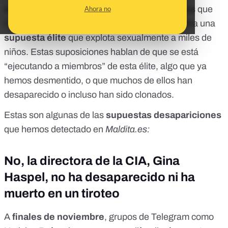
teoría de la conspiración que afirma sin pruebas que
Ahora no
Donald Trump está en una guerra secreta contra una
supuesta élite
que explota sexualmente a miles de
niños. Estas suposiciones hablan de que
se está
“ejecutando a miembros” de esta élite
, algo que ya
hemos desmentido, o que muchos de ellos han
desaparecido o incluso
han sido clonados
.
Estas son algunas de las
supuestas desapariciones
que hemos detectado en
Maldita.es:
No, la directora de la CIA, Gina
Haspel, no ha desaparecido ni ha
muerto en un tiroteo
A
finales de noviembre
, grupos de Telegram como