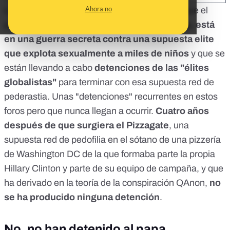
Ahora no
La teoría de la conspiración QAnon asegura que el
presidente de Estados Unidos, Donald
Trump, está
en una guerra secreta contra una supuesta elite
que explota sexualmente a miles de niños
y que se
están llevando a cabo
detenciones de las "élites
globalistas"
para terminar con esa supuesta red de
pederastia. Unas "detenciones" recurrentes en estos
foros pero que nunca llegan a ocurrir.
Cuatro años
después de que surgiera el Pizzagate
, una
supuesta red de pedofilia en el sótano de una pizzería
de Washington DC de la que formaba parte la propia
Hillary Clinton y parte de su equipo de campaña, y que
ha derivado en
la teoría de la conspiración QAnon
,
no
se ha producido ninguna detención
.
No, no han detenido al papa