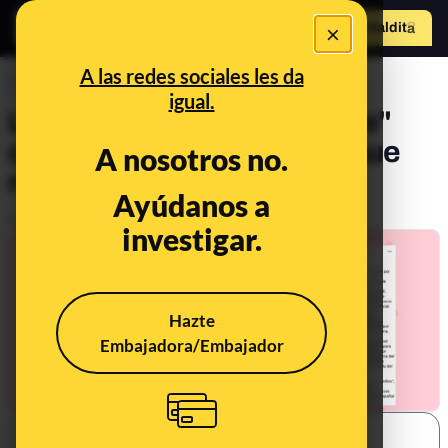
×
Hazte Maldit
o
Abrir menú
A las redes sociales les da
PREBUNKING
igual.
Las "detenciones de la élite"
que iba a realizar Trump y que
A nosotros no.
nunca ocurrieron
Ayúdanos a
Publicado el
Jan 20, 2021, 6:34:46 PM
investigar.
Hazte
Embajadora/Embajador
SHARE: