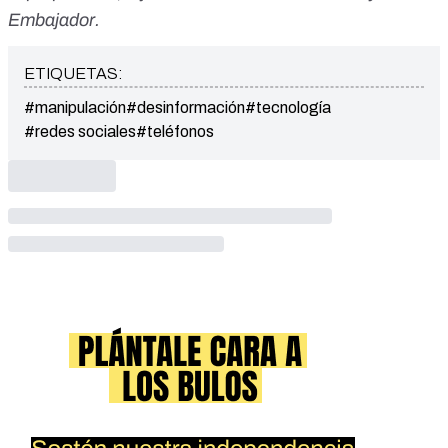
Embajador
.
ETIQUETAS:
#manipulación
#desinformación
#tecnología
#redes sociales
#teléfonos