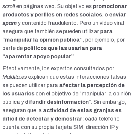
animales, pero con un poder enorme, el de controlar nuestra
scroll
en páginas web. Su objetivo es
promocionar
percepción".
https://www.reddit.com/r/SCJerk/comments/1m0tarc/me_an
productos y perfiles en redes sociales
, o
enviar
d_the_boys_just_hanging_out_pushing_aew/?tl=es-419
spam
y contenido fraudulento. Pero un
vídeo viral
https://www.tiktok.com/@unmundocurioso3/video/7553067
asegura que también se pueden utilizar
para
985494215959
“manipular la opinión pública”
, por ejemplo, por
parte de
políticos que las usarían para
“aparentar apoyo popular”
.
Efectivamente, los expertos consultados por
Maldita.es
explican que estas interacciones falsas
se
pueden utilizar para
afectar la percepción de
los usuarios
con el objetivo de “manipular la opinión
pública y
difundir desinformación
”. Sin embargo,
aseguran que la
actividad de estas granjas es
difícil de detectar y demostrar
: cada teléfono
cuenta con su propia tarjeta SIM,
dirección IP
y