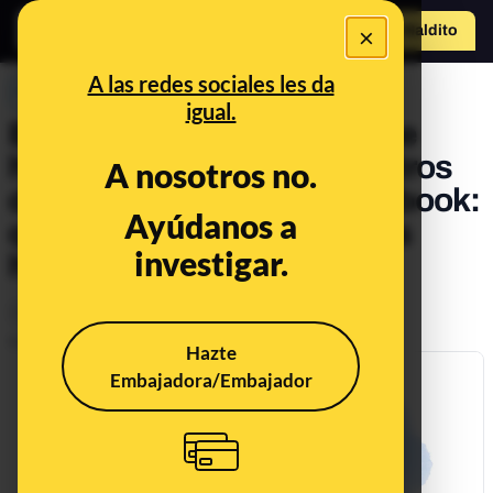
×
Hazte Maldit
o
Abrir menú
A las redes sociales les da
PREBUNKING
igual.
El "interés legítimo" del que
habla Meta para usar nuestros
A nosotros no.
datos de Instagram y Facebook:
Ayúdanos a
qué implica y qué podemos
investigar.
hacer al respecto
Otros
Tecnología
Publicado el
Jun 16, 2025, 1:28:09 PM
Hazte
Embajadora/Embajador