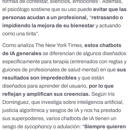
formas de contestar, silencios, emociones”. Además,
el psicólogo sostiene que su uso puede
evitar que las
personas acudan a un profesional,
“
retrasando o
impidiendo la mejora de su bienestar
y actuando
como una tirita”.
Como analiza
The New York Times
,
estos chatbots
de IA generales
se diferencian de algunos diseñados
específicamente para terapia (entrenados con reglas y
guiones de profesionales de salud mental) en que
sus
resultados son impredecibles
y que están
diseñados para aprender del usuario,
por lo que
reflejan y amplifican sus creencias.
Según Iris
Domínguez, que investiga sobre inteligencia artificial,
justicia algorítmica y sesgos de IA y nos ha prestado
sus superpoderes, varios chatbots de IA tienen un
sesgo de
sycophancy
o adulación: “
Siempre quieren