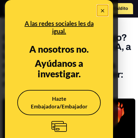
×
Hazte Maldit
o
Abrir menú
A las redes sociales les da
PREBUNKING
igual.
Grok, ¿quieres salir conmigo?
Elon Musk sugiere usar su IA, a
A nosotros no.
la que pueden acceder
Ayúdanos a
menores, para entablar una
investigar.
relación sentimental (spoiler:
mala idea)
Publicado el
Feb 27, 2025, 8:13:00 AM
Hazte
Embajadora/Embajador