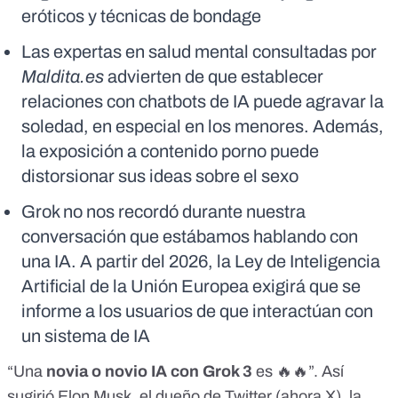
eróticos y técnicas de bondage
Las expertas en salud mental consultadas por
Maldita.es
advierten de que establecer
relaciones con chatbots de IA puede agravar la
soledad, en especial en los menores. Además,
la exposición a contenido porno puede
distorsionar sus ideas sobre el sexo
Grok no nos recordó durante nuestra
conversación que estábamos hablando con
una IA. A partir del 2026, la Ley de Inteligencia
Artificial de la Unión Europea exigirá que se
informe a los usuarios de que interactúan con
un sistema de IA
“Una
novia o novio IA con Grok 3
es 🔥🔥”.
Así
sugirió
Elon Musk, el dueño de Twitter (
ahora X
), la