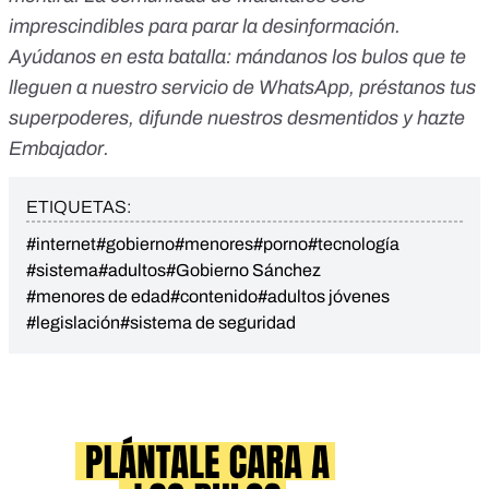
imprescindibles para parar la desinformación.
Ayúdanos en esta batalla:
mándanos los bulos que te
lleguen a nuestro servicio de WhatsApp
,
préstanos tus
superpoderes
, difunde nuestros desmentidos y
hazte
Embajador
.
ETIQUETAS:
#internet
#gobierno
#menores
#porno
#tecnología
#sistema
#adultos
#Gobierno Sánchez
#menores de edad
#contenido
#adultos jóvenes
#legislación
#sistema de seguridad