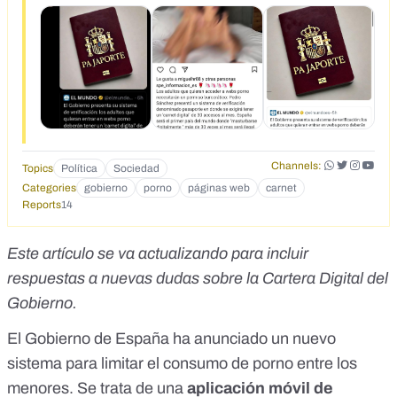
más de 30 veces al mes será ilegal. Desconocemos si los
contadores del "pajometro" del "pajaporte" irán del uno al
treinta, del treinta al uno o si a final del año habrá gala de
entrega de premios para los/as ganadores/as.
https://x.com/elmundoes/status/1807779807557558633
https://www.20minutos.es/noticia/5526810/0/con-un-qr-
manera-totalmente-anonima-asi-sera-aplicacion-gobierno-
para-verificar-edad-paginas-porno.amp.html
https://youtube.com/shorts/e04oPwgLaQw
Channels:
Topics
Política
Sociedad
Categories
gobierno
porno
páginas web
carnet
Reports
14
Este artículo se va actualizando para incluir
respuestas a nuevas dudas sobre la Cartera Digital del
Gobierno.
El Gobierno de España ha anunciado un nuevo
sistema para limitar el consumo de porno entre los
menores. Se trata de una
aplicación móvil de