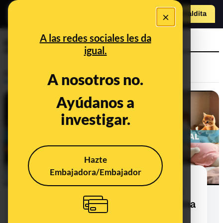
×
o
Hazte Maldit
a
Abrir menú
A las redes sociales les da
contenido
igual.
Prebunking
A nosotros no.
Ayúdanos a
investigar.
Hazte
Embajadora/Embajador
Imágenes llamativas y vídeos
surrealistas: ‘AI slop’, el contenido
masivo creado con IA que desinforma
y ‘mierdifica’ internet