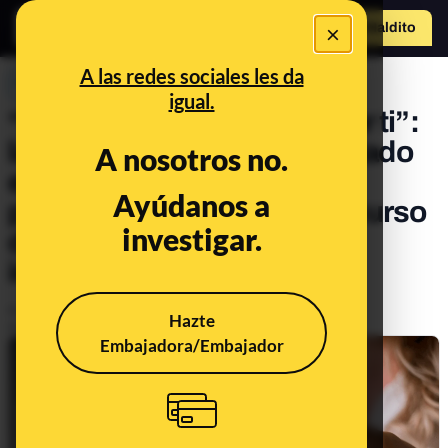
×
Hazte Maldit
o
Abrir menú
A las redes sociales les da
PREBUNKING
igual.
“Si es marroquí, va a ir a por ti”:
la canción que se ha viralizado
A nosotros no.
en TikTok pese a que la
Ayúdanos a
plataforma no permite discurso
investigar.
de odio contra personas
inmigrantes
Publicado el
Jun 27, 2024, 12:23:31 PM
Hazte
Actualizado el
Jul 2, 2024, 10:08:00 AM
Embajadora/Embajador