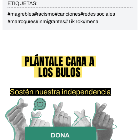
ETIQUETAS:
#magrebíes
#racismo
#canciones
#redes sociales
#marroquíes
#inmigrantes
#TikTok
#mena