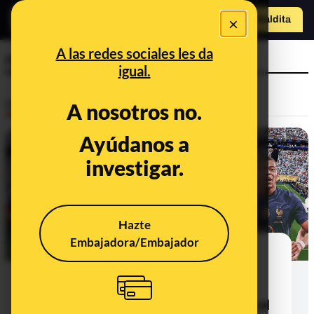
×
Hazte Maldit
o
Abrir menú
A las redes sociales les da
racismo
igual.
Desinfo
A nosotros no.
Ayúdanos a
investigar.
Hazte
Embajadora/Embajador
Uso de vídeos manipulados y
atribución de citas falsas: así ha
circulado la desinformación que
puede fomentar el racismo durante el