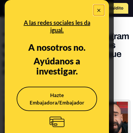
×
Hazte Maldit
o
Abrir menú
A las redes sociales les da
PREBUNKING
igual.
"Tener una cuenta de Instagram
es de buscona": TikTok y los
A nosotros no.
vídeos contra las mujeres que
Ayúdanos a
pueden reforzar actitudes
investigar.
machistas
Tecnología
Publicado el
Mar 17, 2023, 8:13:00 AM
Hazte
Actualizado el
Jun 4, 2024, 3:15:00 PM
Embajadora/Embajador