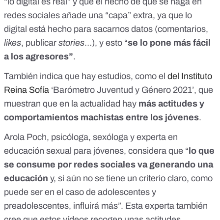
“lo digital es real” y que el hecho de que se haga en
redes sociales añade una “capa” extra, ya que
lo
digital está hecho para sacarnos datos
(comentarios,
likes
, publicar
stories
…), y esto “
se lo pone más fácil
a los agresores”
.
También indica que hay estudios, como el
del Instituto
Reina Sofía
‘Barómetro Juventud y Género 2021’
, que
muestran que en la actualidad hay
más actitudes y
comportamientos machistas entre los jóvenes
.
Arola Poch
, psicóloga, sexóloga y experta en
educación sexual para jóvenes, considera que “
lo que
se consume por redes sociales va generando una
educación
y, si aún no se tiene un criterio claro, como
puede ser en el caso de adolescentes y
preadolescentes, influirá más”. Esta experta también
cree que estos vídeos recogen unas actitudes