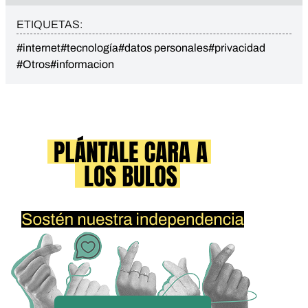
ETIQUETAS:
#internet
#tecnología
#datos personales
#privacidad
#Otros
#informacion