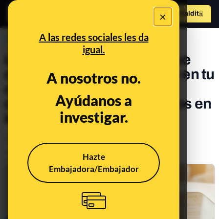
×
Hazte Maldit
o
Abrir menú
A las redes sociales les da
PREBUNKING
igual.
La información personal que
compartes puede volverse en tu
A nosotros no.
contra: la importancia de
Ayúdanos a
controlar la difusión de datos en
investigar.
internet
Otros
Tecnología
Publicado el
Aug 21, 2021, 10:42:00 AM
Hazte
Actualizado el
May 6, 2024, 5:20:00 PM
Embajadora/Embajador