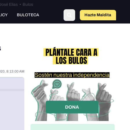
José Elías
•
Bulos
LICY
BULOTECA
Hazte Maldit
a
s
020, 8:13:00 AM