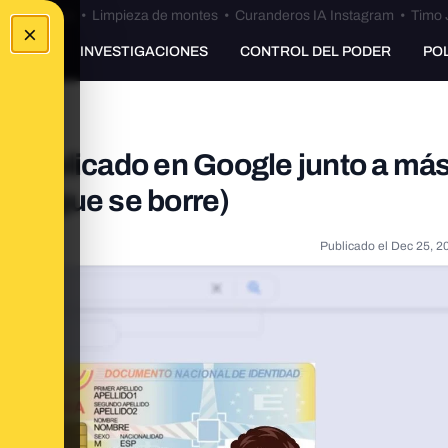
Bulos Ceuta
•
Limpieza de montes
•
Curanderos IA Instagram
•
Timo 
×
UNKING
INVESTIGACIONES
CONTROL DEL PODER
PO
r publicado en Google junto a má
dir que se borre)
Publicado el
Dec 25, 2