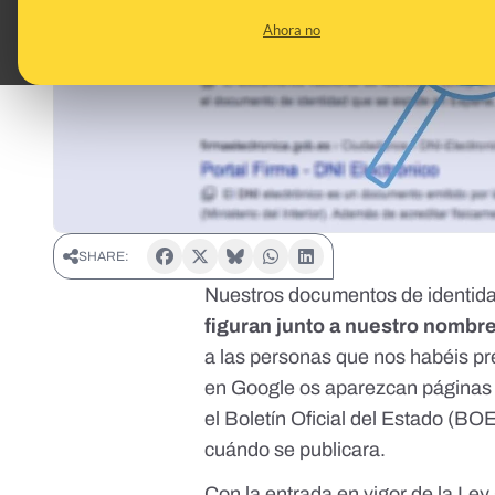
Ahora no
SHARE:
Nuestros documentos de identid
figuran junto a nuestro nombre
a las personas que nos habéis p
en Google os aparezcan páginas 
el Boletín Oficial del Estado (B
cuándo se publicara.
Con la entrada en vigor de la
Ley