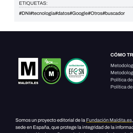
ETIQUETAS:
#DNI
#tecnología
#datos
#Google
#Otros
#buscador
CÓMO T
Metodolog
Metodolog
Política d
Política de
Somos un proyecto editorial de la
Fundación Maldita.es
sede en España, que protege la integridad de la informa