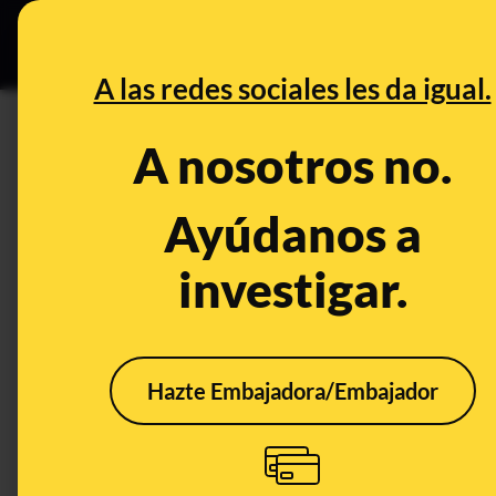
Especial Ceuta
•
DESINFO
PREB
A las redes sociales les da igual.
PREBUNKING
A nosotros no.
No, tu DNI no debería aparece
datos personales (y puedes pe
Ayúdanos a
investigar.
Otros
Tecnología
Hazte Embajadora/Embajador