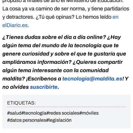
propuso a finales de año el Ministerio de Educación.
La cosa ya va camino de ser norma, y tiene partidarios
y detractores. ¿Tú qué opinas? Lo hemos leído
en
elDiario.es
.
¿Tienes dudas sobre el día a día online? ¿Hay
algún tema del mundo de la tecnología que te
genere curiosidad y sobre el que te gustaría que
ampliáramos información? ¿Quieres compartir
algún tema interesante con la comunidad
maldita? ¡Escríbenos a
tecnologia@maldita.es
! Y
no olvides
suscribirte
.
ETIQUETAS:
#salud
#tecnología
#redes sociales
#móviles
#datos personales
#legislación