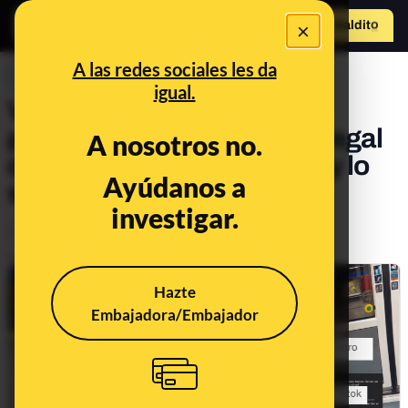
×
Hazte Maldit
o
Abrir menú
A las redes sociales les da
PREBUNKING
igual.
Vídeos virales de gente
perdiendo el metro: no es legal
A nosotros no.
que te graben sin permiso y lo
Ayúdanos a
suban a una red social
investigar.
Legislación
Publicado el
Nov 24, 2023, 5:13:43 PM
Hazte
Embajadora/Embajador