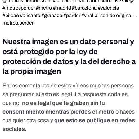
@metros.perder
Crónica de una pillada anunciada 👩🏻‍🎓📚
#metrosperder
#metro
#madrid
#barcelona
#valencia
#bilbao
#alicante
#granada
#perder
#viral
♬ sonido original -
metros.perder
Nuestra imagen es un dato personal y
está protegido por la ley de
protección de datos y la del derecho a
la propia imagen
En los comentarios de estos vídeos muchas personas
se preguntan si esto es legal. La respuesta corta es
que no,
no es legal que te graben sin tu
consentimiento mientras pierdes el metro
o haces
cualquier otra cosa y
que esto se publique en redes
sociales.