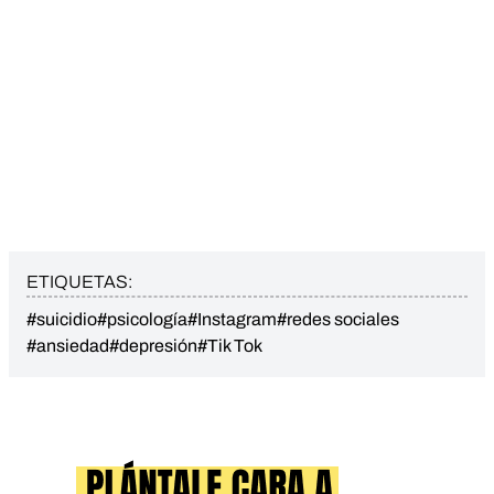
ETIQUETAS:
#suicidio
#psicología
#Instagram
#redes sociales
#ansiedad
#depresión
#Tik Tok