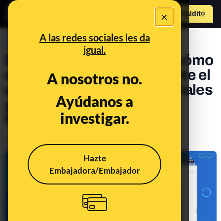
×
Hazte Maldit
o
Abrir menú
A las redes sociales les da
PREBUNKING
igual.
De la pantalla a la cabeza: cómo
nos afecta psicológicamente el
A nosotros no.
uso intensivo de redes sociales
Ayúdanos a
y cómo usarlas como
investigar.
herramienta positiva
Publicado el
Oct 31, 2022, 9:13:00 AM
Actualizado el
Oct 10, 2024, 10:15:00 AM
Hazte
Embajadora/Embajador