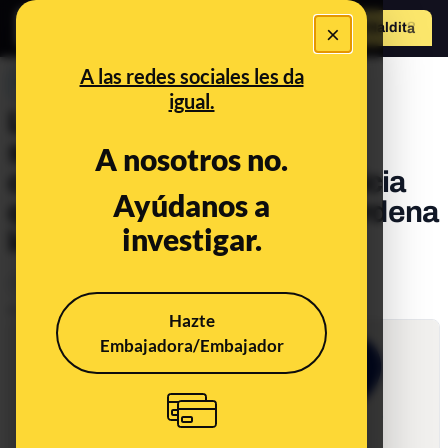
×
Hazte Maldit
o
Abrir menú
A las redes sociales les da
PREBUNKING
igual.
Lo que ves en tus redes
sociales no está ahí por
A nosotros no.
casualidad: por qué es noticia
Ayúdanos a
que TikTok cuente cómo ordena
investigar.
los vídeos
Tecnología
Publicado el
Jun 19, 2020, 6:13:00 PM
Hazte
Embajadora/Embajador