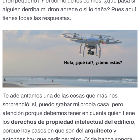
dron pequeño? Y el colmo de los colmos, ¿qué pasa si
alguien derriba mi dron adrede o si lo daña? Pues
aquí
tienes todas las respuestas
.
Te adelantamos una de las cosas que más nos
sorprendió:
sí, puedo grabar mi propia casa
, pero
atención porque debemos tener en cuenta quién tiene
los
derechos de propiedad intelectual del edificio
,
porque hay casos en que son del
arquitecto
y
entonces hay que pedir permiso.
(Y de banda sonora,