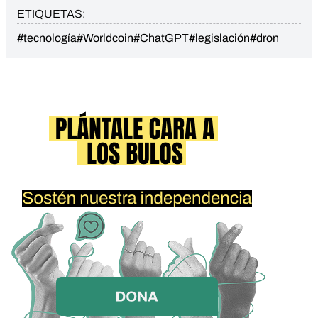
ETIQUETAS:
#tecnología
#Worldcoin
#ChatGPT
#legislación
#dron